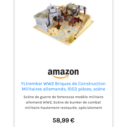
YLtremker WW2 Briques de Construction
Militaires allemands, 1053 pièces, scène
de Guerre Militaire, forteresse,
Scène de guerre de forteresse modèle militaire
Architecture, Bunker, modèle de
allemand WW2, Scène de bunker de combat
Construction
militaire hautement restaurée, spécialement
conçue pour les amoureux de modèles militaires. Il
y a plus de 1053 pièces au total et la taille finale de
58,99 €
ce magnifique bloc est de 26 x 26 x 12 cm.