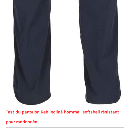
Test du pantalon Rab incliné homme : softshell résistant
pour randonnée