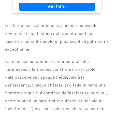
Compatible avec Lego Le set est fabriqué en ABS de
haute qualité, les matériaux et les pièces sont
soumis à un contrôle qualité rigoureux. Assurez-
vous le plaisir et l'expérience sûre que votre famille
mérite. Livré avec un manuel électronique qui vous
Les forteresses allemandes, par leur incroyable
aidera à le réassembler. Pour les collectionneurs,
c'est une grande collection ou affichage de fond.
diversité et leur histoire riche, continuent de
Idéal pour les collections et les cadeaux, parfait
fasciner, incitant à explorer plus avant ce patrimoine
pour les anniversaires, la Saint-Valentin, Noël, les
cadeaux de Pâques.
exceptionnel.
La richesse historique et architecturale des
forteresses allemandes constitue un véritable
kaléidoscope de l’époque médiévale à la
Renaissance. Chaque château et citadelle narre une
histoire unique qui continue de fasciner aujourd’hui,
contribuant à un patrimoine culturel d’une valeur
inestimable. Que ce soit pour une visite ou pour une