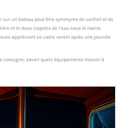
r sur un bateau peut être synonyme de confort et de
tière et le doux clapotis de l’eau sous le navire
eurs apprécient ce cadre serein après une journée
re consigne, savoir quels équipements trouver à