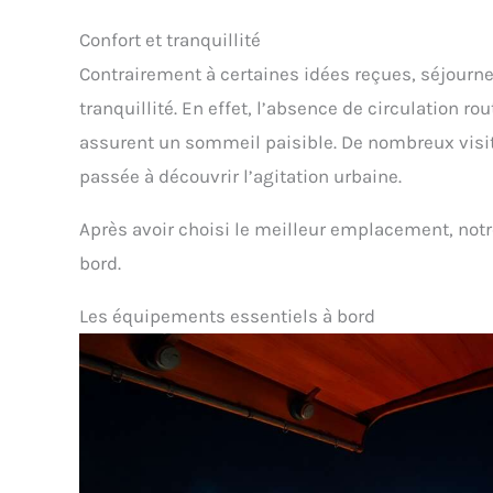
Confort et tranquillité
Contrairement à certaines idées reçues, séjourne
tranquillité. En effet, l’absence de circulation rou
assurent un sommeil paisible. De nombreux visit
passée à découvrir l’agitation urbaine.
Après avoir choisi le meilleur emplacement, not
bord.
Les équipements essentiels à bord