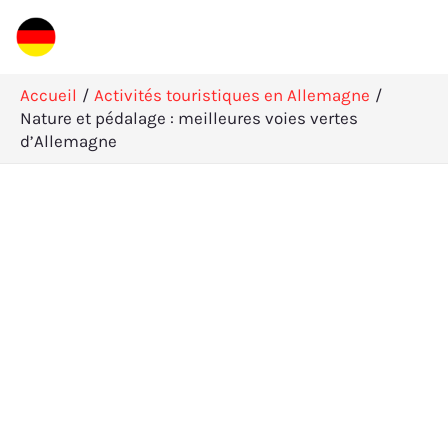
Aller
R
au
e
contenu
c
Accueil
Activités touristiques en Allemagne
h
Nature et pédalage : meilleures voies vertes
d’Allemagne
e
r
c
h
e
r