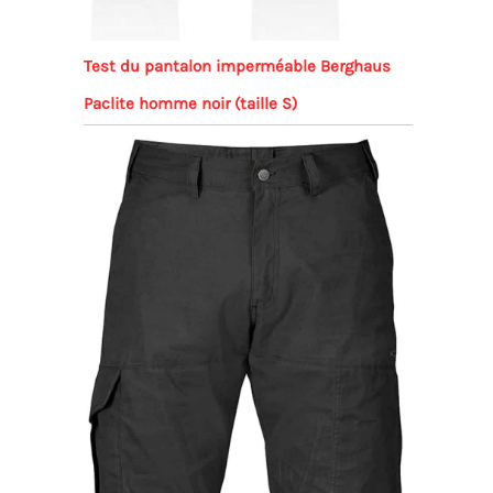
Test du pantalon imperméable Berghaus
Paclite homme noir (taille S)