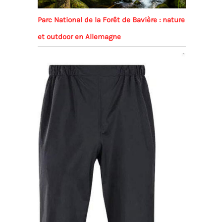
Parc National de la Forêt de Bavière : nature
et outdoor en Allemagne