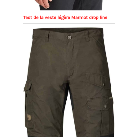
Test de la veste légère Marmot drop line