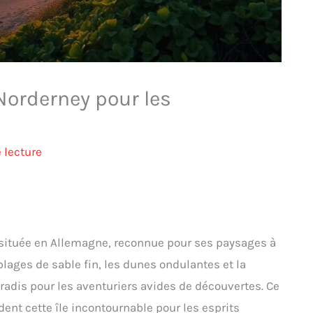
Norderney pour les
 lecture
 située en Allemagne, reconnue pour ses paysages à
plages de sable fin, les dunes ondulantes et la
radis pour les aventuriers avides de découvertes. Ce
dent cette île incontournable pour les esprits