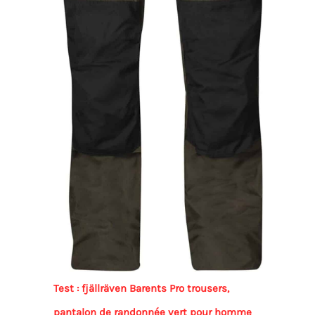
Test : fjällräven Barents Pro trousers,
pantalon de randonnée vert pour homme