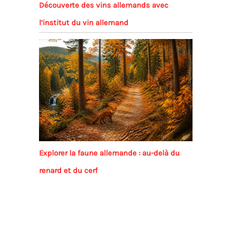
Découverte des vins allemands avec
l’institut du vin allemand
Explorer la faune allemande : au-delà du
renard et du cerf