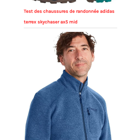
Test des chaussures de randonnée adidas
terrex skychaser ax5 mid