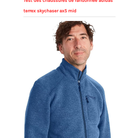
Test des chaussures de randonnée adidas
terrex skychaser ax5 mid