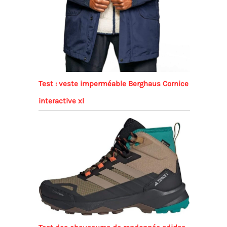
Test : veste imperméable Berghaus Cornice
interactive xl