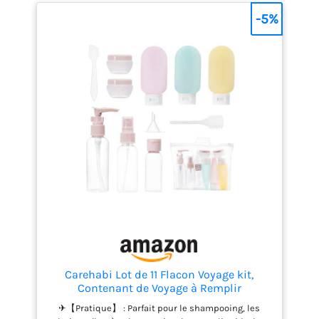
devez les poser. Parfaite pour les voyageurs, elle
élimine le stress de devoir réorganiser vos bagages
-5%
(inclut 2 piles bouton). Solide et durable :
Fabriquée à partir de cette balance de voyage est
conçue pour durer et supporter une utilisation
fréquente, idéale pour les voyages à long terme et
les déplacements professionnels. Écran
rétroéclairé LED : Ce pèse-bagages numérique est
équipé d'un écran LCD avec rétroéclairage, parfait
pour une utilisation dans l'obscurité ou la nuit.
L'affichage est clair et la prise en main confortable,
garantissant une pesée facile et précise.
Conception ergonomique : Le design ergonomique
de la poignée assure une prise en main confortable,
facilitant ainsi le processus de pesée.
Carehabi Lot de 11 Flacon Voyage kit,
Contenant de Voyage à Remplir
30/50/60/80ml, Flacons Pulvérisateurs
✈【Pratique】 : Parfait pour le shampooing, les
Vides Transparents, Petite Boîte de Crème,