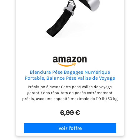
Blendura Pèse Bagages Numérique
Portable, Balance Pèse Valise de Voyage
Avec Fonction Tare, Capacité Max 50
Précision élevée : Cette pese valise de voyage
kg/110lb pour Voyage
garantit des résultats de pesée extrêmement
précis, avec une capacité maximale de 110 lb/50 kg
et une précision de 0,1 lb/50 g. Les unités de
mesure peuvent être facilement modifiées en
6,99 €
fonction de vos besoins. Fonctionnalités complètes
: Pese bagages de voyage dispose des fonctions de
remise à zéro et de tare, vous permettant de peser
vos bagages ou colis sans souci, même si vous