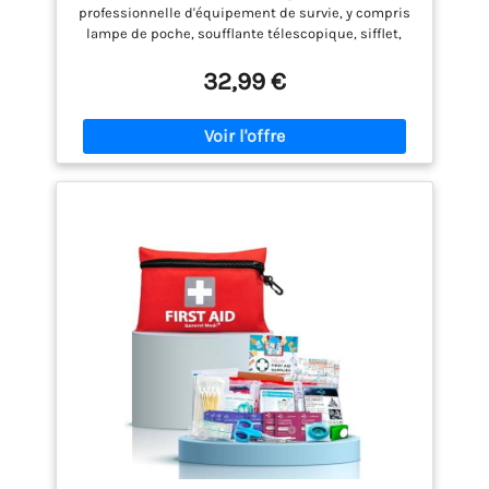
l'alpinisme, Les Pierres Ignifuges (Couteau
professionnelle d'équipement de survie, y compris
et Pince)
lampe de poche, soufflante télescopique, sifflet,
grattoir à incendie, scie à fil, bracelet de corde de
sécurité, papier multifonctionnel, couteau, pince à
32,99 €
bouteille d'eau, couverture d'urgence, engin de
pêche, pinces multifonctionnelles, etc. Facile à
transporter - Taille 20x11x6cm, poids 663g
seulement, facile à mettre dans un sac à dos ou
une voiture, peut également être utilisé pour le
camping et la randonnée. Idéal pour les amateurs
de plein air - Camping, randonnée, sauvetage,
chasse, exploration, survie et urgences Large
application - Vous pouvez utiliser ce kit de survie
dans de nombreuses situations: pause électrique,
camping, randonnée, pêche, chasse, alpinisme, etc.
Pour les amateurs de plein air, c'est un kit idéal et
un bon cadeau. Meilleur choix de cadeaux -
nécessaire pour le camping, la randonnée,
l'aventure, la survie et les situations d'urgence.
Votre mari, votre frère ou votre enfant pensera que
c'est une bonne chaussette ou un cadeau
d'anniversaire.