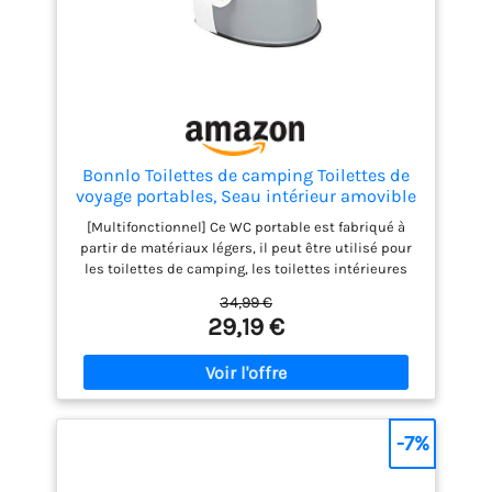
Bonnlo Toilettes de camping Toilettes de
voyage portables, Seau intérieur amovible
Toilette mobiles Avec siège, couvercle et
[Multifonctionnel] Ce WC portable est fabriqué à
support de papier toilette, pour le
partir de matériaux légers, il peut être utilisé pour
camping，gris
les toilettes de camping, les toilettes intérieures
pour les personnes âgées, le seau à vomir pour les
34,99 €
femmes enceintes. [Confortable] Les petites
29,19 €
toilettes offrent beaucoup de confort, les toilettes
portables sont équipées d'un siège, d'un couvercle
et d'un support de papier toilette, d'une poignée
pratique pour un déplacement facile. [Facile à
nettoyer]Les toilettes sont livrées avec un seau
amovible, ce qui vous permet de les utiliser avec de
-7%
simples sacs poubelles. Vous pouvez donc les
emporter partout sans problème. [Stable]