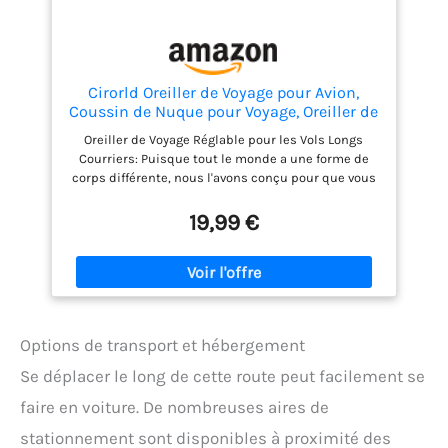
Cirorld Oreiller de Voyage pour Avion,
Coussin de Nuque pour Voyage, Oreiller de
Voyage en Mousse à Mémoire de Forme
Oreiller de Voyage Réglable pour les Vols Longs
pour Adultes, Oreiller de Vol Réglable et
Courriers: Puisque tout le monde a une forme de
Compact, Coussin de Nuque Ergonomique
corps différente, nous l'avons conçu pour que vous
puissiez facilement changer la taille de l'oreiller
d'avion à l'aide de boutons pression. Cela permet à
19,99 €
l'oreiller de s'adapter à votre cou, de mieux soutenir
votre tête et votre menton, quelle que soit la
position dans laquelle vous dormez, pour un
sommeil plus confortable. Compact et Portable: Ce
coussin de voyage pour le cou est plus petit qu'un
oreiller ordinaire et est doux et pliable. Vous pouvez
Options de transport et hébergement
facilement le ranger dans le sac de transport fourni
et le mettre dans votre sac à dos ou votre valise. Il
Se déplacer le long de cette route peut facilement se
suffit de le saisir et de l'emporter partout où vous
faire en voiture. De nombreuses aires de
allez. Mousse à Mémoire de Forme de Haute Qualité:
L'oreiller d'avion est rempli de mousse à mémoire
stationnement sont disponibles à proximité des
de forme de haute qualité, ce qui le rend doux et