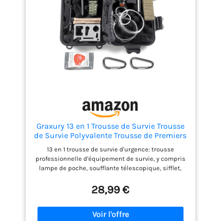
- Ce kit de survie ultime comprend tout ce dont
vous avez besoin pour nettoyer et panser les
blessures mineures dans une mini pochette
pratique. HAUTE QUALITÉ - Vous avez besoin
d'équipements de plein air aussi résistants que
vous, c'est pourquoi nous ne vendons que des
produits de la plus haute qualité conçus pour
durer.
Graxury 13 en 1 Trousse de Survie Trousse
de Survie Polyvalente Trousse de Premiers
Soins à l'extérieur pour Les Sports de Plein
13 en 1 trousse de survie d'urgence: trousse
Air, Le Camping, l'alpinisme, la Pierre de
professionnelle d'équipement de survie, y compris
Feu(Couteau 13in1)
lampe de poche, soufflante télescopique, sifflet,
grattoir à incendie, scie à fil, bracelet de corde de
sécurité, papier multifonctionnel, couteau, pince à
28,99 €
bouteille d'eau, couverture d'urgence, engin de
pêche, etc. Facile à transporter - taille 20x11x6cm,
poids 615g seulement, facile à mettre dans un sac à