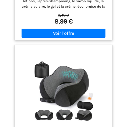
lotions, l'après-shampooing, le savon liquide, la
Distributeur à Pompe Shampoing
crème solaire, le gel et la crème, économise de la
Accessoire Avion
place dans le sac à dos en voyage ou pour une
9,49 €
utilisation quotidienne. ✈【Accessoires de voyage
8,99 €
parfaits】1 flacon pompe de 80ml, 1 vaporisateur de
30ml, 1 petite bouteille de 30ml , 1 bouteille avec
bouchon à charnière, 3 bouteilles, 2 petites boîtes
de 60ml, 1 entonnoir, 1 pipette, 1 spatule, 1 sac
transparent. ✈【Facile à remplir et sont anti-fuite】
: Léger, durable, étanche, a une grande ouverture et
est facile à remplir et à nettoyer. Ne fuit pas et ne
vous inquiétez pas des fuites de produits
cosmétiques. ✈【Parfaite pour voyage avion】 : tous
les pots et flacons sont inférieurs à 100 ml, idéale
pour les voyages en avion. Idéal pour les voyages
d'affaires ou privés, les voyages, le camping, la
randonnée, les pique-niques, les activités de loisirs
en plein air, le sauna,la salle de sport, etc. ✈
【Récipients pour cosmétiques en voyage】. :
Différentes tailles de bouteilles et de récipients de
voyage,répond à une large palette de produits de
beauté et d'articles de toilette, et à une variété de
voyages courts, moyens et longs.