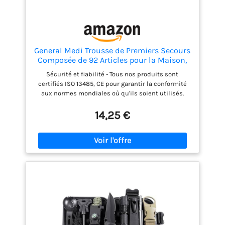
General Medi Trousse de Premiers Secours
Composée de 92 Articles pour la Maison,
Le Véhicule, Les Voyages, Le Bureau, Le
Sécurité et fiabilité - Tous nos produits sont
Lieu de Travail, la Randonnée, la Survie et
certifiés ISO 13485, CE pour garantir la conformité
l'Extérieur (Rouge)
aux normes mondiales où qu'ils soient utilisés.
Contenu - Emballé avec 92 pièces de fournitures
médicales utiles et précieuses de qualité
14,25 €
hospitalière - Voir les images du produit et la
description du produit ci-dessous pour une liste
complète du contenu. Nous sommes convaincus
que vous trouverez qu'il y a plus et plus de contenu
de qualité dans nos kits que tout autre sur le
marché. Conception - Pour une efficacité et une
portabilité maximales, cette trousse de premiers
soins de base ne pèse que 0,35 livre et présente
une conception compacte et adaptée aux voyages.
Parfait pour les voitures, les écoles, les bateaux, les
enfants et il a une fonction étanche Soins complets