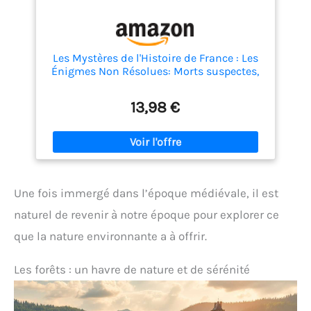
Les Mystères de l'Histoire de France : Les
Énigmes Non Résolues: Morts suspectes,
secrets d'État et complots politiques : 20
affaires historiques vraies que la France
13,98 €
officielle préfère oublier
Une fois immergé dans l’époque médiévale, il est
naturel de revenir à notre époque pour explorer ce
que la nature environnante a à offrir.
Les forêts : un havre de nature et de sérénité