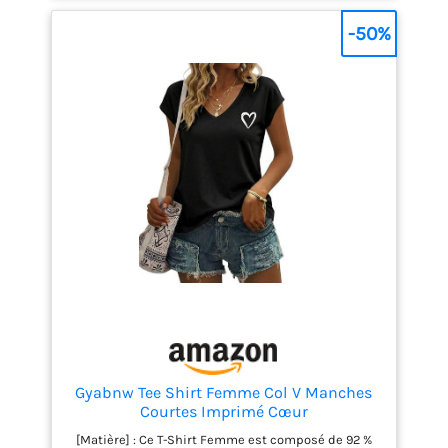
séchage en machine. COTTON STRETCH : cette
collection propose des modèles classiques en
-50%
coton extensible. À porter au quotidien pour une
sensation de bien-être exceptionnelle. LA
FASCINATION À L’ÉTAT PUR : Fondée en 1968, la
marque lifestyle Calvin Klein est célèbre pour son
style emblématique qui fascine toujours autant
l’univers de la mode. La marque américaine
privilégie un style minimaliste.
Gyabnw Tee Shirt Femme Col V Manches
Courtes Imprimé Cœur
[Matière] : Ce T-Shirt Femme est composé de 92 %