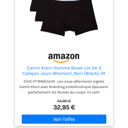
optimale Polyvalent : avec un col rond classique,
ces t-shirts pour homme offrent un design
polyvalent qui complète sans effort n'importe
quelle tenue, ce qui facilite l'assemblage d'un look
poli et intemporel
Calvin Klein Homme Boxer Lot De 3
Caleçon sous-Vêtement, Noir (Black), M
CHIC ET MASCULIN : ces sous-vêtements signés
Calvin Klein avec branding emblématique épousent
parfaitement les formes du corps. Ils sont
agréables à porter tous les jours ou pendant le
44,90 €
sport. CONFORT : grâce à l’élasthanne, ces sous-
32,95 €
vêtements à taille mi-haute sont agréables à porter.
La ceinture élastique avec le logo classique
souligne les lignes épurées. MATIÈRE ET ENTRETIEN :
articles 95 % coton et 5 % élasthanne. Lavage et