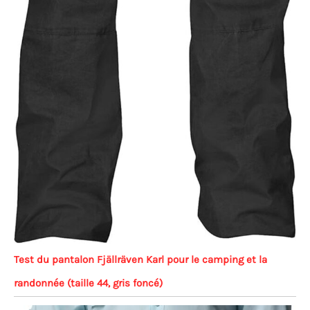
Test du pantalon Fjällräven Karl pour le camping et la
randonnée (taille 44, gris foncé)