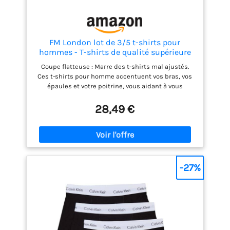
FM London lot de 3/5 t-shirts pour
hommes - T-shirts de qualité supérieure
avec design légèrement ajusté
Coupe flatteuse : Marre des t-shirts mal ajustés.
Ces t-shirts pour homme accentuent vos bras, vos
épaules et votre poitrine, vous aidant à vous
démarquer de la foule, tout en offrant une coupe
plus ample autour du ventre pour un look
28,49 €
décontracté Confort 24 heures : fabriqué en 100 %
coton peigné pour une sensation luxueuse et une
douceur durable sur la peau, le col sans étiquette
offre plus de confort en offrant une expérience de
port sans irritation. Naturellement frais : la
structure en fibre naturelle du coton facilite la
-27%
circulation de l'air, la ventilation et l'absorption de
l'humidité, ce qui aide à fournir une expérience de
port fraîche et fraîche Épaisseur optimale : le
matériau de qualité supérieure de 180 g/m² offre un
équilibre parfait entre qualité, polyvalence et
respirabilité afin de fournir une expérience de port