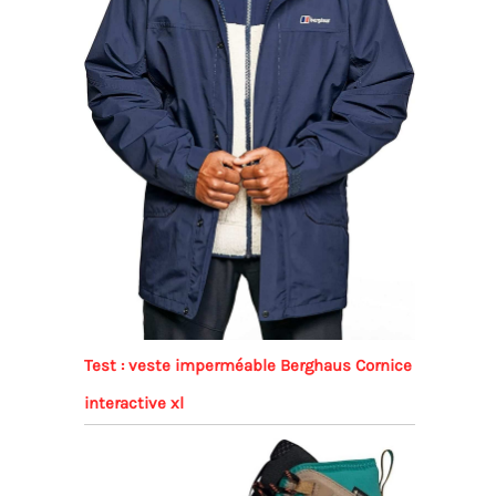
Test : veste imperméable Berghaus Cornice
interactive xl