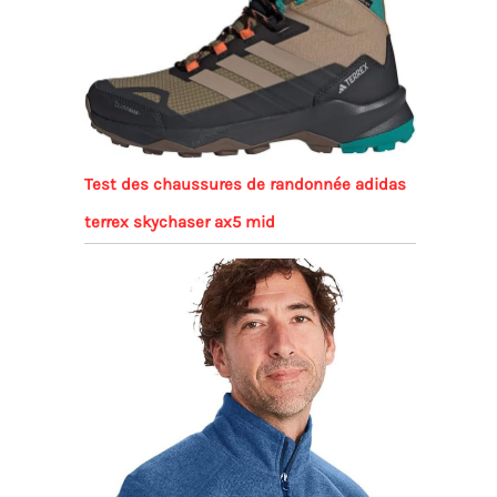
Test des chaussures de randonnée adidas
terrex skychaser ax5 mid