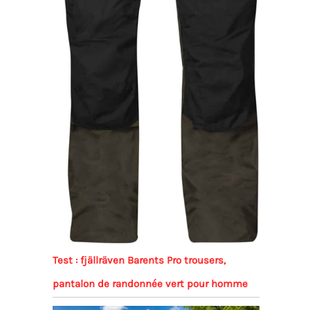
Test : fjällräven Barents Pro trousers,
pantalon de randonnée vert pour homme