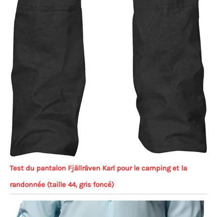
Test du pantalon Fjällräven Karl pour le camping et la
randonnée (taille 44, gris foncé)