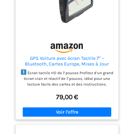
GPS Voiture avec écran Tactile 7" –
Bluetooth, Cartes Europe, Mises à Jour
Gratuites, Alertes Radar, Assistance
Écran tactile HD de 7 pouces Profitez d’un grand
Vocale, Adapté Camions et Camping-Cars
écran clair et réactif de 7 pouces, idéal pour une
lecture facile des cartes et des instructions.
Interface intuitive, adaptée aux conducteurs de
79,00 €
voitures, camions et camping-cars.
Cartes
d’Europe préinstallées + mises à jour gratuites à vie
Le GPS est livré avec les cartes complètes de 52
pays européens. Téléchargez gratuitement les
mises à jour via PC, sans frais supplémentaires.
Routes, limitations de vitesse et POI toujours à jour.
Alerte de vitesse et points d’intérêt (POI) Le