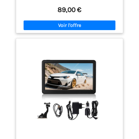
ergonomique pour une lecture claire des cartes et
89,00 €
des instructions de conduite.
Connexion
Bluetooth mains libres Équipé de la fonction
Bluetooth pour passer et recevoir des appels en
toute sécurité sans quitter la route des yeux.
Connexion stable avec votre smartphone pour une
conduite plus pratique et sûre.
Cartes d’Europe
préinstallées + mises à jour gratuites à vie Cartes
détaillées de 52 pays européens incluses.
Téléchargement gratuit des mises à jour à vie via
ordinateur – routes, radars et points d’intérêt
toujours à jour
Guidage vocal intelligent et
alertes de vitesse Instructions vocales précises en
français avec annonce des rues, limitations de
vitesse et alertes de dépassement. Navigation
fluide et sans stress sur tous vos trajets
Compatible voiture, camion et camping-car Modes
de navigation personnalisés selon le type de
véhicule. Entrez les dimensions et le poids pour
obtenir des itinéraires sûrs et adaptés à votre
véhicule.