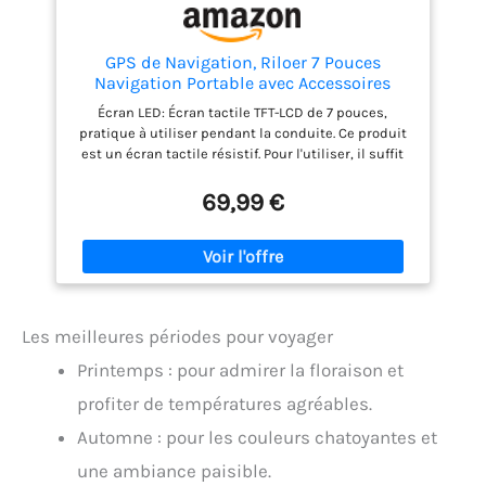
GPS de Navigation, Riloer 7 Pouces
Navigation Portable avec Accessoires
Secteur, Cartographie Europe Toute Vie
Écran LED: Écran tactile TFT-LCD de 7 pouces,
Mise à Jour Gratuite, Support
pratique à utiliser pendant la conduite. Ce produit
Camion/Camping-Car, Lecteur
est un écran tactile résistif. Pour l'utiliser, il suffit
Multimédia
de toucher l'écran verticalement avec le doigt.
Aucun stylet supplémentaire n'est requis.
69,99 €
Cartographie Europe 2026 Gratuite à Vie Profitez de
la dernière version des cartes d'Europe
préinstallées. Les mises à jour sont gratuites à vie,
vous garantissant des itinéraires précis et
actualisés sans frais supplémentaires. Ne craignez
plus les changements de route ou les nouveaux
Les meilleures périodes pour voyager
ronds-points. Polyvalence Totale : De l'Auto au Poids
Lourd Ce GPS intelligent s'adapte à votre véhicule.
Printemps : pour admirer la floraison et
Personnalisez vos trajets selon 7 modes : Voiture,
profiter de températures agréables.
Camion (Poids Lourd), Camping-car, Bus, Taxi, Vélo
ou Piéton. Idéal pour éviter les restrictions de
Automne : pour les couleurs chatoyantes et
hauteur et de poids spécifiques aux professionnels.
Pack Complet avec Chargeur Secteur Exclusif
une ambiance paisible.
Contrairement aux autres modèles, notre pack