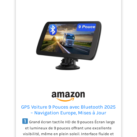
système vous avertit en cas de dépassement de
vitesse et affiche les stations-service, restaurants,
parkings et aires de repos à proximité. Conduisez
plus sereinement avec des informations précises
et en temps réel.
Guidage vocal intelligent et
multilingue Instructions vocales claires en français
(et autres langues disponibles), avec annonce des
noms de rues, alertes de virage et distance.
Conduite plus sûre sans quitter la route des yeux.
Conçu pour voiture, camion et camping-car
Plusieurs modes de navigation selon le type de
véhicule : poids lourd, utilitaire, camping-car ou
voiture. Paramétrez la taille, le poids et la vitesse
maximale pour un itinéraire sûr et adapté.
GPS Voiture 9 Pouces avec Bluetooth 2025
– Navigation Europe, Mises à Jour
Gratuites, Alerte de Vitesse, Guidage Vocal,
Grand écran tactile HD de 9 pouces Écran large
Compatible Camion & Camping-Car
et lumineux de 9 pouces offrant une excellente
visibilité, même en plein soleil. Interface fluide et