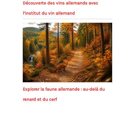
Découverte des vins allemands avec
l’institut du vin allemand
Explorer la faune allemande : au-delà du
renard et du cerf