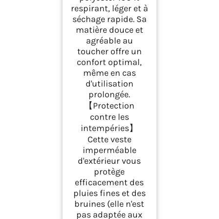
Sport Cyclisme
respirant, léger et à
Voyage, Sans Poches,
séchage rapide. Sa
Gris, M
matière douce et
agréable au
toucher offre un
confort optimal,
même en cas
d'utilisation
prolongée.
【Protection
contre les
intempéries】
Cette veste
imperméable
d'extérieur vous
protège
efficacement des
pluies fines et des
bruines (elle n'est
pas adaptée aux