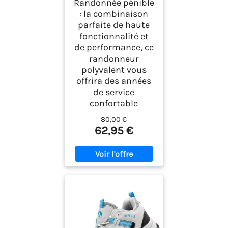
Randonnée pénible
De Randonnée Et
: la combinaison
Trekking Homme,
parfaite de haute
Noir (Shark x
fonctionnalité et
Columbia Grey), 42
EU
de performance, ce
randonneur
polyvalent vous
offrira des années
de service
confortable
80,00 €
62,95 €