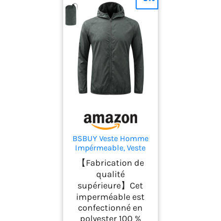
BSBUY Veste Homme
Impérmeable, Veste
en Plein Air Zippée
【Fabrication de
pour Hommes avec
qualité
Sac, Veste de
supérieure】Cet
Randonnée Homme,
Veste Running
imperméable est
Course Tactique
confectionné en
Travail Légère pour
polyester 100 %