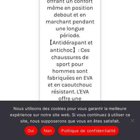
offrant un confort
même en position
debout et en
marchant pendant
une longue
période.
【Antidérapant et
antichoc】: Ces
chaussures de
sport pour
hommes sont
fabriquées en EVA
et en caoutchouc
résistant. L'EVA
offre une
absorption des
Nous utilisons des cookies pour vous garantir la meilleure
chocs, un amorti et
expérience sur notre site web. Si vous continuez à utiliser ce
un soutien
site, nous supposerons que vous en êtes satisfait.
efficaces. La
Oui
Non
Politique de confidentialité
semelle extérieure
en caoutchouc est