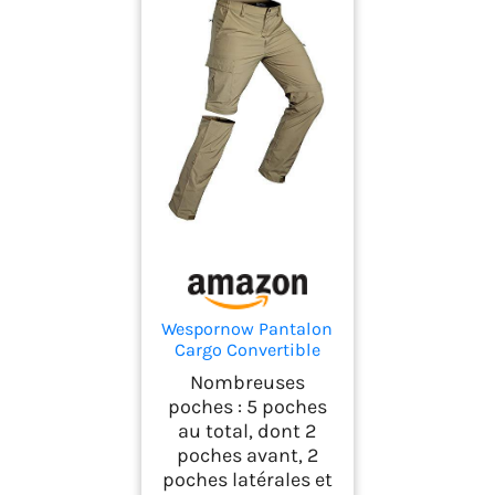
Wespornow Pantalon
Cargo Convertible
pour Homme à
Nombreuses
séchage Rapide léger
poches : 5 poches
et Respirant avec
au total, dont 2
Fermeture éclair pour
poches avant, 2
randonnée,
l'extérieur, la pêche,
poches latérales et