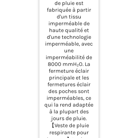
pluie pour le
de pluie est
cyclisme, la
fabriquée à partir
randonnée et
d'un tissu
l'escalade
imperméable de
haute qualité et
d'une technologie
imperméable, avec
une
imperméabilité de
8000 mmH₂O. La
fermeture éclair
principale et les
fermetures éclair
des poches sont
imperméables, ce
qui la rend adaptée
à la plupart des
jours de pluie.
【Veste de pluie
respirante pour