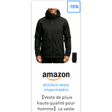
-15%
ACCNUO Veste
Imperméable
Homme
【Veste de pluie
Imperméable et
haute qualité pour
légère Veste de pluie
homme】La veste
pour homme veste de