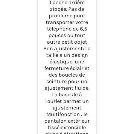
Le Safari (XL, Kaki)
1 poche arrière
zippée. Pas de
problème pour
transporter votre
téléphone de 6,5
pouces ou tout
autre petit objet
Bon ajustement: La
taille a un design
élastique, une
fermeture éclair et
des boucles de
ceinture pour un
ajustement fluide.
La bascule à
l'ourlet permet un
ajustement
Multifonction : le
pantalon extérieur
tissé extensible
dans 4 directions