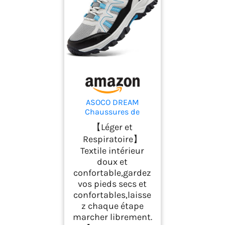
ASOCO DREAM
Chaussures de
Randonnée Homme
【Léger et
Femme Antidérapant
Respiratoire】
Chaussures de
Textile intérieur
Trekking Respirant
Chaussure de
doux et
Marche,Beige Bleu,43
confortable,gardez
EU
vos pieds secs et
confortables,laisse
z chaque étape
marcher librement.