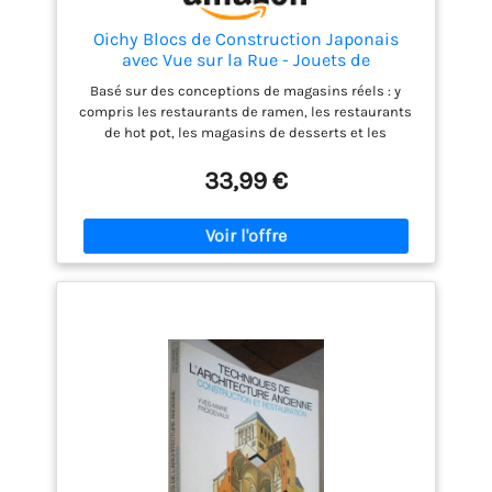
Oichy Blocs de Construction Japonais
avec Vue sur la Rue - Jouets de
Construction de Maison Simulation
Basé sur des conceptions de magasins réels : y
d'architecture de Restaurant Jouets de
compris les restaurants de ramen, les restaurants
Construction ouvrables Cadeau pour
de hot pot, les magasins de desserts et les
Adultes (Ramen)
pizzerias. Cet ensemble de construction de
magasin peut être ouvert et fermé pour plus de
33,99 €
jouabilité. Vous pouvez emporter les quatre à la
maison et construire votre propre rue alimentaire.
Détails exquis : cet ensemble de construction de
cantine est équipé de divers détails, y compris un
four en cuivre, une zone de réception, une cour
paysagère, une salle à manger touristique, etc., une
véritable restauration 1:1. Apprécions le charme
architectural du mélange des temps anciens et
modernes, et venez dans la rue de la nourriture
pour vous enregistrer! Ensemble de construction
éducatif : livré avec un manuel d'instructions étape
par étape (français non garanti) et un colis
numéroté. Les constructeurs peuvent non
seulement profiter des heures de temps de
construction heureux, mais également développer