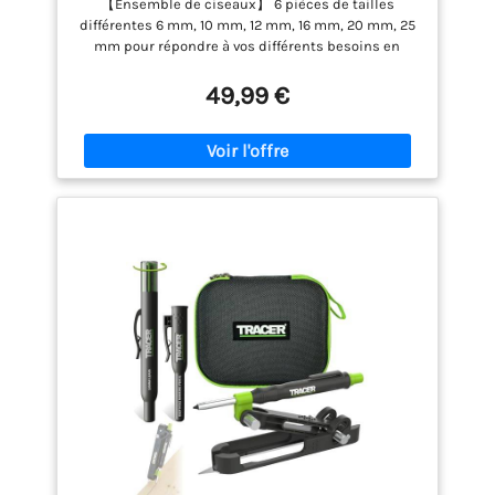
【Ensemble de ciseaux】 6 pièces de tailles
différentes 6 mm, 10 mm, 12 mm, 16 mm, 20 mm, 25
mm pour répondre à vos différents besoins en
matière de travail du bois. 【Acier tranchant et de
haute qualité】 Les ciseaux à bois sont fabriqués
49,99 €
en acier au chrome vanadium résistant à la chaleur
(acier CrV), sont suffisamment tranchants, d'une
dureté élevée, d'une résistance élevée à la
corrosion. 【Conception parfaite de la poignée】 La
poignée du jeu de ciseaux est faite de poignées en
bois de frêne, facile à contrôler et confortable, ne se
sentira pas fatiguée après de longues heures de
travail. Comparé au manche en plastique, le
manche en bois offre un équilibre parfait pour le
ciseau, la sensation de la main et l'apparence sont
très bonnes. 【Excellentes performances】 Les
lames sont tranchantes, vous n'avez donc pas à les
affûter, vous pouvez commencer juste après le
déballage, pour les débutants, nous
recommandons d'utiliser du bois tendre. 【Boîte en
bois exquise】 Ensemble de ciseaux professionnel
soigneusement emballé dans une boîte de
rangement en bois, facile à ranger et à transporter.
Cadeau idéal pour les débutants, les amateurs et