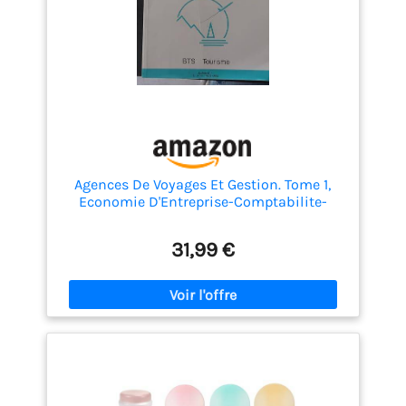
adressschild conviennent pour les bagages à main,
les sacs à main, les poussettes, les valises, les sacs
de voyage, etc. Elles sont idéales tant pour les
voyages de loisirs que pour les voyages d'affaires. 5
Etiquettes de Bagage : Vous recevrez 5 etiquettes
valise dans des couleurs telles que le bleu, le rose,
le vert, l'orange et l'argent. La taille est de 7,5 x 4,5
cm. Un nombre suffisant d'Etiquettes Valise pour
démarrer tous vos voyages!
Agences De Voyages Et Gestion. Tome 1,
Economie D'Entreprise-Comptabilite-
Statistiques (Bts Tourisme)
31,99 €