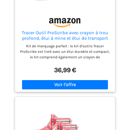
les artistes professionnels du bois.
Tracer Outil ProScribe avec crayon à trou
profond, étui à mine et étui de transport
(bricolage, travail du bois et menuiserie
Kit de marquage parfait : le kit d'outils Tracer
outil multifonction à
ProScribe est livré avec un étui durable et compact,
le kit comprend également un crayon de
construction à trous profonds Tracer, 4 mines
graphite de rechange, 2 mines alternatives jaunes
36,99 €
(dans un distributeur de mines anti-claquement)
et des étuis Tracer. 15 applications de marquage
individuel : l'outil Tracer ProScribe est un outil
multifonction avec plus de 15 applications de
marquage, y compris le marquage parallèle, le
traçage de profil, la boussole et plus encore. 4
modes différents : l'outil Tracer ProScribe dispose
de deux modes de marquage parallèles différents,
un pour un marquage de 1 à 20 mm et un pour un
marquage de 20 à 100 mm. Il dispose d'un mode de
marquage de contour qui offre un marquage précis