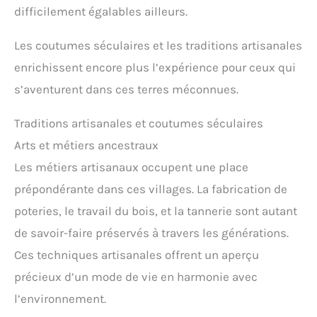
permettent de remplir facilement vos bouteilles.
difficilement égalables ailleurs.
Ustensiles de voyage : ces bouteilles de voyage
vides sont parfaites pour les lotions, crèmes,
démaquillants, nettoyants pour le visage,
Les coutumes séculaires et les traditions artisanales
cosmétiques, shampooing, après-shampooing, gel
enrichissent encore plus l’expérience pour ceux qui
douche, bain de bouche, savon liquide, etc. Ce
serait un incontournable pour les vacances, les
s’aventurent dans ces terres méconnues.
voyages d'affaires, l'avion, la plage, la salle de sport,
le camping, le pique-nique, etc.
Traditions artisanales et coutumes séculaires
Arts et métiers ancestraux
Les métiers artisanaux occupent une place
prépondérante dans ces villages. La fabrication de
poteries, le travail du bois, et la tannerie sont autant
de savoir-faire préservés à travers les générations.
Ces techniques artisanales offrent un aperçu
précieux d’un mode de vie en harmonie avec
l’environnement.