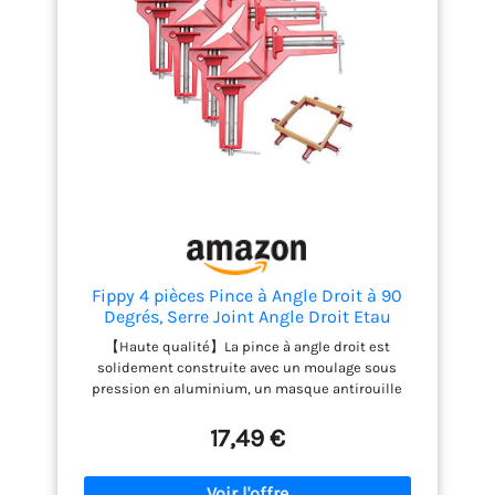
lorsqu'il s'agit de chutes plus grandes et d'un mode
boussole pour un marquage circulaire simple.
Facile à utiliser : fonctionnant sur un simple
mécanisme à cliquet, l'outil équilibre parfaitement
ses nombreux avantages de conception avec une
facilité d'utilisation. Chaque outil TRACER ProScribe
est livré avec un manuel d'utilisation simple
montrant l'ajustement de l'outil pour s'adapter à
vos besoins. Réglage polyvalent : capable d'être
ajusté jusqu'à 16 positions fixes, l'outil Tracer
ProScribe peut être facilement réglé pour s'adapter
à votre espace de travail et à vos besoins.
Fippy 4 pièces Pince à Angle Droit à 90
Degrés, Serre Joint Angle Droit Etau
D'Angle Reglable à Bois Ensemble Pour
【Haute qualité】La pince à angle droit est
Cadre Multi Photo Wedge Menuiserie
solidement construite avec un moulage sous
Soudure
pression en aluminium, un masque antirouille
rouge à l'extérieur, qui sont robustes et durables.
Idéal pour le travail du bois et la soudure ou
17,49 €
d'autres projets de bricolage connexes, obtenez-le
et vous aurez du plaisir dans les projets de
bricolage à la maison. 【Mâchoires pivotantes