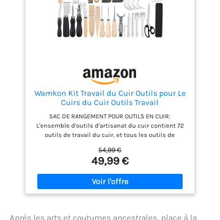
Wamkon Kit Travail du Cuir Outils pour Le
Cuirs du Cuir Outils Travail
SAC DE RANGEMENT POUR OUTILS EN CUIR:
L'ensemble d'outils d'artisanat du cuir contient 72
outils de travail du cuir, et tous les outils de
fabrication du cuir sont rangés dans un sac de
54,99 €
rangement en cuir délicat de manière ordonnée. Ne
49,99 €
vous inquiétez pas de perdre des outils, et il est
facile à transporter. KIT DE COUTURE EN CUIR:
L'ensemble d'outils d'artisanat en cuir contient un
poinçon, des poinçons de couture, une rainure
réglable, une roue de traçage de couture, un dé à
coudre, des ciseaux, du fil de cire et divers types
Après les arts et coutumes ancestrales, place à la
d'aiguilles à coudre en cuir pour répondre à tous les