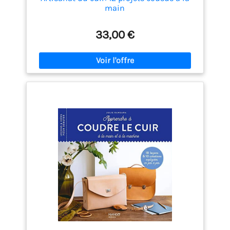
main
33,00 €