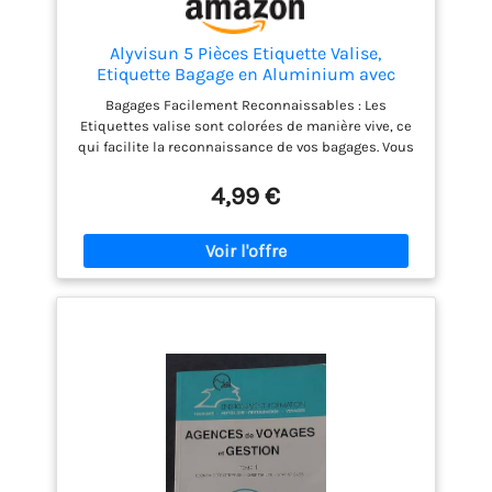
Alyvisun 5 Pièces Etiquette Valise,
Etiquette Bagage en Aluminium avec
Carte pour informations personnelles,
Bagages Facilement Reconnaissables : Les
Etiquette Valise Voyage Avion pour Sac de
Etiquettes valise sont colorées de manière vive, ce
Voyage Valise Sacs à Dos 7,5 x 4,5 cm
qui facilite la reconnaissance de vos bagages. Vous
pouvez identifier sans effort votre valise sur le tapis
roulant ou ailleurs, ce qui vous fait gagner un
4,99 €
temps considérable de recherche. Connexion
Robuste de la Carte : Nos etiquettes à bagage sont
fabriquées en alliage d'aluminium et sont munies
d'une boucle en acier faite de fil métallique,
assurant une connexion solide à votre carte. Plus
besoin de s'inquiéter que l'étiquette de bagage
tombe de votre valise pendant le voyage - elle est
extrêmement sécurisée et fiable! Protection de la
Vie Privée : Un design unique exclusivement conçu
pour protéger votre vie privée. Les etiquettes bagage
valise affichent uniquement votre nom, toutes les
autres informations personnelles étant
parfaitement dissimulées à l'intérieur. Large
Application : Les etiquettes bagage avec