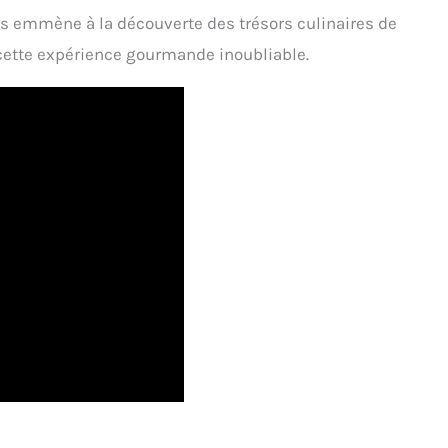
us emmène à la découverte des trésors culinaires de
cette expérience gourmande inoubliable.