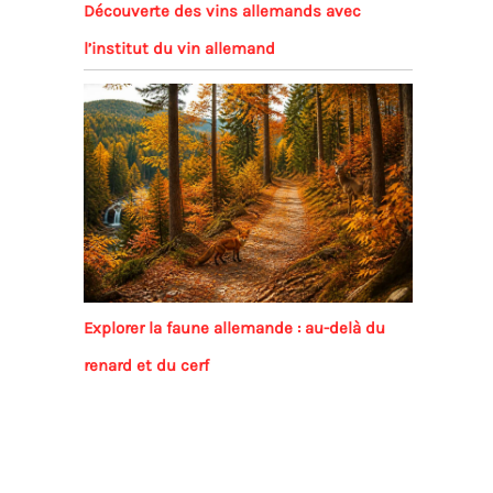
Découverte des vins allemands avec
l’institut du vin allemand
Explorer la faune allemande : au-delà du
renard et du cerf