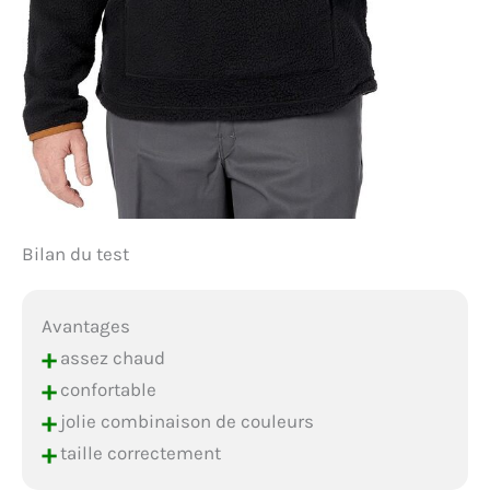
Bilan du test
Avantages
+
assez chaud
+
confortable
+
jolie combinaison de couleurs
+
taille correctement