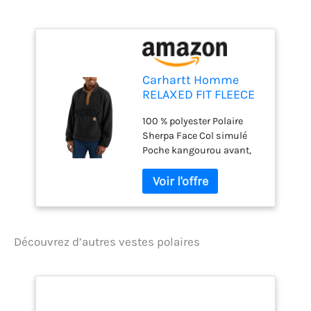
Carhartt Homme
RELAXED FIT FLEECE
PULLOVER Veste
100 % polyester Polaire
polaire, Black, L
Sherpa Face Col simulé
Poche kangourou avant,
avec rabat et entrée de
poche sur le côté et sur le
dessus Fermeture avant à
quatre boutons
Découvrez d’autres vestes polaires