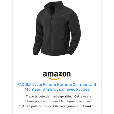
PADOLA Veste Polaire Homme Col montant
Manteau Uni Blouson avec Poches
Zippées Hiver Pull d'extérieur Chaude
【Tissu tricoté de haute qualité】Cette veste
Zippé Pull Veste de Travail mi Saison
polaire pour homme est fabriquée dans une
Polaires de Randonnée Coupe Vent (0
matière polaire douce. Elle vous garde au chaud en
Noir, M)
automne et en hiver, ne bouloche pas et offre un