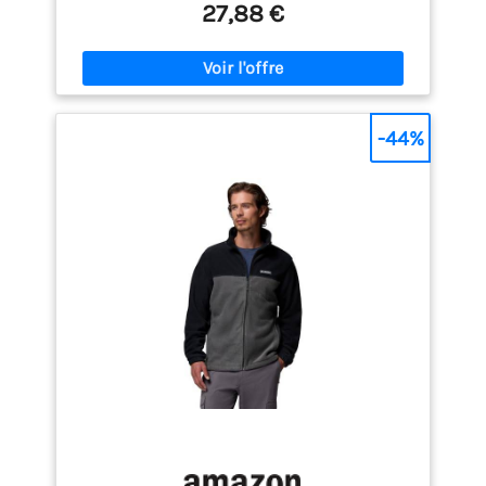
équilibre parfait entre chaleur et confort. 【Détails
27,88 €
& Points Forts】Tissu polaire doux et épais / Coupe
décontractée / Fermeture éclair intégrale / Col
montant / Manches longues élastiques / 2 poches
latérales zippées / Coutures parfaites 【Design
pratique】Cette veste polaire pour homme à
fermeture éclair sur toute la longueur a été conçue
-44%
pour votre confort. Elle est dotée de deux poches
zippées dans lesquelles vous pouvez ranger votre
téléphone portable, votre portefeuille ou vos clés en
toute sécurité. C'est donc un excellent choix pour
un style de vie actif ou pour faire vos courses.
【Chaud et confortable】Cette veste polaire
respirante pour homme allie chaleur et confort, ce
qui en fait la veste idéale pour la mi-saison. Que ce
soit pour la randonnée, pour aller au travail les
matins frais ou pour compléter votre garde-robe de
loisirs, cette veste vous offre le confort et la
résistance dont vous avez besoin. 【Polyvalent】
Cette veste polaire pour homme peut se porter par-
dessus une chemise ou sous un manteau plus
épais. Elle offre une chaleur douillette sans être
contraignante, ce qui en fait un vêtement idéal pour
les voyages, les randonnées ou les moments de