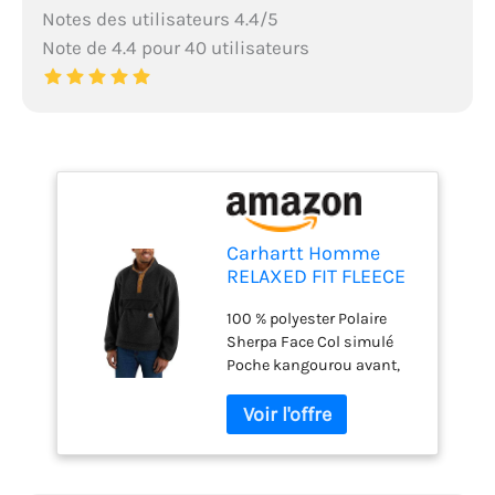
Notes des utilisateurs 4.4/5
Note de 4.4 pour 40 utilisateurs
Carhartt Homme
RELAXED FIT FLEECE
PULLOVER Veste
100 % polyester Polaire
polaire, Black, L
Sherpa Face Col simulé
Poche kangourou avant,
avec rabat et entrée de
poche sur le côté et sur le
dessus Fermeture avant à
quatre boutons