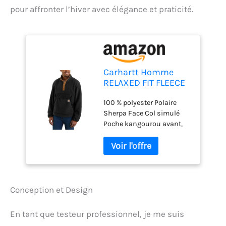
pour affronter l’hiver avec élégance et praticité.
Carhartt Homme
RELAXED FIT FLEECE
PULLOVER Veste
100 % polyester Polaire
polaire, Black, L
Sherpa Face Col simulé
Poche kangourou avant,
avec rabat et entrée de
poche sur le côté et sur le
dessus Fermeture avant à
quatre boutons
Conception et Design
En tant que testeur professionnel, je me suis