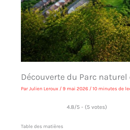
Découverte du Parc naturel d
Par
Julien Leroux
/
9 mai 2026
/
10 minutes de le
4.8/5 - (5 votes)
Table des matières