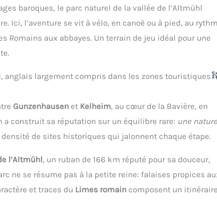
llages baroques, le parc naturel de la vallée de l’Altmühl
. Ici, l’aventure se vit à vélo, en canoë ou à pied, au ryth
des Romains aux abbayes. Un terrain de jeu idéal pour une
te.
 anglais largement compris dans les zones touristiques
ntre
Gunzenhausen
et
Kelheim
, au cœur de la Bavière, en
 a construit sa réputation sur un équilibre rare:
une natur
e densité de sites historiques qui jalonnent chaque étape.
de l’Altmühl
, un ruban de 166 km réputé pour sa douceur,
rc ne se résume pas à la petite reine: falaises propices au
aractère et traces du
Limes romain
composent un itinérair