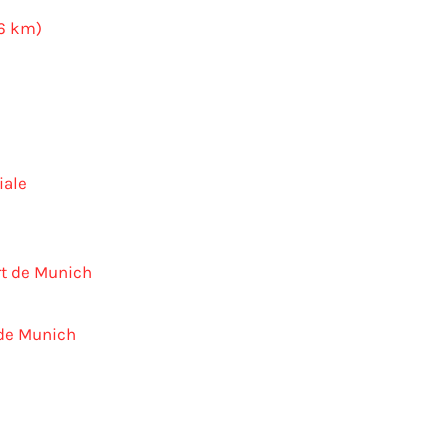
66 km)
iale
 de Munich