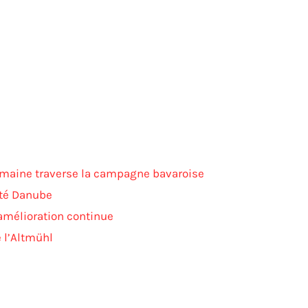
romaine traverse la campagne bavaroise
côté Danube
 amélioration continue
e l’Altmühl