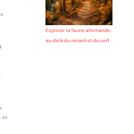
me
Explorer la faune allemande :
au-delà du renard et du cerf
e
x
e où