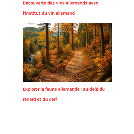
Découverte des vins allemands avec
l’institut du vin allemand
Explorer la faune allemande : au-delà du
renard et du cerf