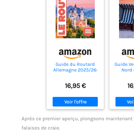
Guide du Routard
Guide Ve
Allemagne 2025/26:
Nord 
sans Berlin, ni le
Berlin
Brandebourg
Colog
16,95 €
16
Après ce premier aperçu, plongeons maintenant d
falaises de craie.