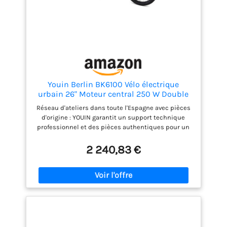
Youin Berlin BK6100 Vélo électrique
urbain 26" Moteur central 250 W Double
batterie jusqu'à 125 km Freins
Réseau d'ateliers dans toute l'Espagne avec pièces
hydrauliques Shimano 7 V Porte-bagages
d'origine : YOUIN garantit un support technique
Écran Couleur aluminium
professionnel et des pièces authentiques pour un
entretien fiable, se différenciant des marques sans
service après-vente Montage pré-monté à 95 %, prêt
2 240,83 €
à rouler en quelques minutes : évitez les erreurs de
montage, ajustez simplement le guidon et la selle.
Un processus rapide et simple comparé aux vélos
qui arrivent complètement démontés Autonomie
réaliste jusqu'à 125 km grâce à sa double batterie :
nos données sont basées sur des conditions
urbaines normales, offrant une transparence face
aux chiffres exagérés de la concurrence Moteur