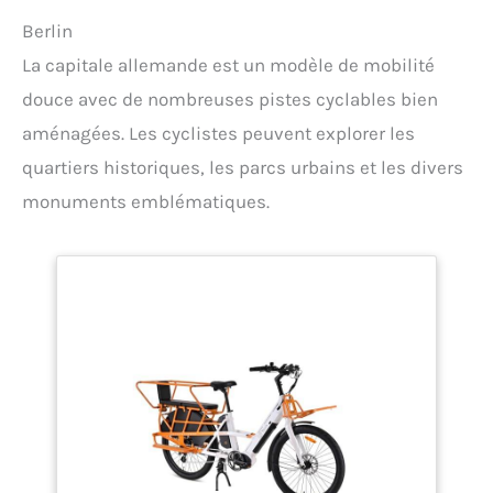
remarquera parfaitement. 【À la mode et cool】 Nos
Berlin
feux de roue de vélo peuvent vous rendre
l'existence la plus éblouissante lorsque vous roulez
La capitale allemande est un modèle de mobilité
la nuit. Le produit fournit différentes couleurs de
douce avec de nombreuses pistes cyclables bien
lumière et vous pouvez les mélanger ou les assortir
à volonté. Nous pensons que le Flintronic Bicycle
aménagées. Les cyclistes peuvent explorer les
Spoke Light doit être le choix parfait pour vous !
quartiers historiques, les parcs urbains et les divers
monuments emblématiques.