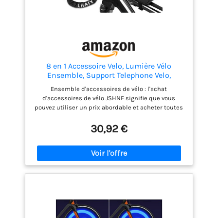
8 en 1 Accessoire Velo, Lumière Vélo
Ensemble, Support Telephone Velo,
Sonnette de Vélo, Porte Gourde Velo,
Ensemble d'accessoires de vélo : l'achat
Antivol Velo, Retroviseur Velo, pour VTT,
d'accessoires de vélo JSHNE signifie que vous
VTC (Noir-3)
pouvez utiliser un prix abordable et acheter toutes
les pièces de haute qualité nécessaires en une
seule fois, ce qui vous permet d'économiser du
30,92 €
temps et des efforts. Le produit est livré avec une
garantie de 1 an, si vous avez des questions, nous
aurons une équipe après-vente professionnelle
pour vous répondre dans les 24 heures. Ensemble
d'éclairage LED pour vélo : ensemble de feux avant
et arrière étanches IPX6, lumière de vélo
rechargeable par USB et solaire, 3 modes
d'éclairage pour un bon éclairage sur le vélo.
Appuyez sur le bouton arrière pour créer un son fort