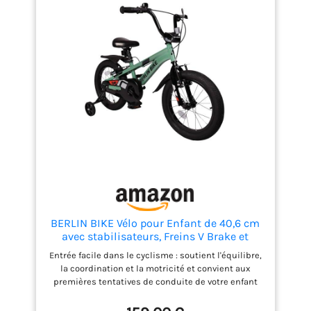
central à couple élevé et composants urbains
premium : freins hydrauliques, dérailleur Shimano
7 V et écran couleur pour une conduite fluide, sûre
et connectée à tout moment Fabrication 100 %
européenne avec des contrôles de qualité stricts :
YOUIN produit et assemble ses e-bikes en Europe,
garantissant fiabilité, finitions de qualité et
responsabilité envers l'environnement
BERLIN BIKE Vélo pour Enfant de 40,6 cm
avec stabilisateurs, Freins V Brake et
Sonnette, vélo pour Enfants de 4 à 7 Ans,
Entrée facile dans le cyclisme : soutient l'équilibre,
avec Garde-Boue Avant et arrière (Vert)
la coordination et la motricité et convient aux
premières tentatives de conduite de votre enfant
Sécurité maximale pour les débutants : équipé d'un
frein fiable et de stabilisateurs stables pour un