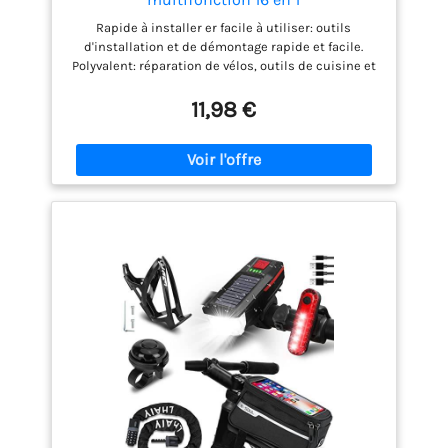
Rapide à installer er facile à utiliser: outils
d'installation et de démontage rapide et facile.
Polyvalent: réparation de vélos, outils de cuisine et
de ménage, entretien des motos ... Robuste - Il est
fait d'acier inoxydable de haute qualité, et
11,98 €
accessoires parfaits fonctionnels durables, plus
solide et plus efficace. Pratiques et élevées pour
vélo réparation générale. Kit de clés Allen 16 en 1.
Sans colle.Avec 2 démonte-pneus, kit de réparation,
rustines et sac de rangement. Haute qualité:
matériel en acier inoxydable, durable, facile à
utiliser, entièrement fonctionnel, les accessoires
parfait de réparation de vélo. Multifonction :Outils
inclus :clés Allen :2 mm / 2,5 mm /3 mm/ 4 mm / 5
mm / 6 mm, clés de serrage :8 mm / 9 mm / 10 mm,
tournevis : plat et cruciforme, clés six pans :8 mm /
10 mm / 15 mm, clé à rayons, clé à douille, tige de
rallonge.