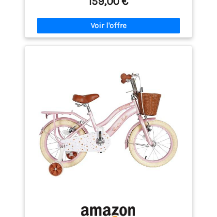
159,00 €
contrôle optimal et une expérience de conduite
sûre Construction robuste et adaptée aux enfants :
le cadre durable et les pneus de 40,6 cm assurent
stabilité, durabilité et confort de conduite au
quotidien Équipement pratique pour un usage
quotidien : avec sonnette, réflecteurs et garde-boue
avant et arrière pour plus de sécurité et de confort à
chaque trajet Conçu à Berlin avec l'amour du détail :
ce vélo pour enfant allie design moderne et
fonctionnalité sophistiquée et convainc par son
aspect haut de gamme et sa facilité de
manipulation Convient aux enfants de 4 à 7 ans : le
vélo a été spécialement développé pour les enfants
âgés de 4 à 7 ans et offre une taille et un
équipement adaptés à l'âge Facile à utiliser avec
une seule vitesse : avec une seule vitesse, les
enfants peuvent se concentrer pleinement sur la
conduite et gagner en sécurité et en confiance
étape par étape