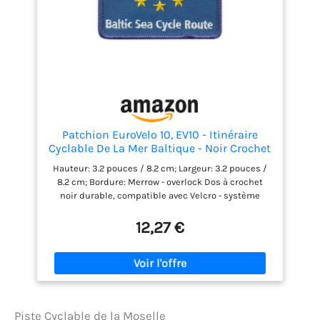
Patchion EuroVelo 10, EV10 - Itinéraire
Cyclable De La Mer Baltique - Noir Crochet
Et Boucle - Patch/Badge/Emblème Brodé
Hauteur: 3.2 pouces / 8.2 cm; Largeur: 3.2 pouces /
8.2 cm; Bordure: Merrow - overlock Dos à crochet
noir durable, compatible avec Velcro - système
auto-agrippant. Qualité de broderie garantie par
Patchion LTD Besoin de personnaliser cet écusson ?
12,27 €
Contactez-nous
Piste Cyclable de la Moselle