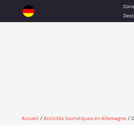
Aller
Cons
au
Dest
contenu
Accueil
Activités touristiques en Allemagne
C