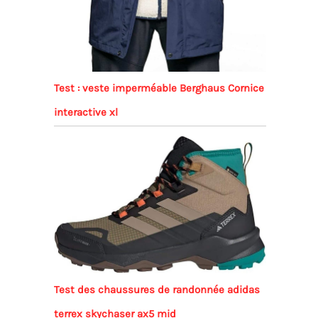
Test : veste imperméable Berghaus Cornice
interactive xl
Test des chaussures de randonnée adidas
terrex skychaser ax5 mid