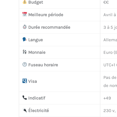
Budget
€€
Meilleure période
Avril à
Durée recommandée
3 à 5 j
Langue
Allema
Monnaie
Euro (
Fuseau horaire
UTC+1 
Pas de
Visa
de nom
Indicatif
+49
Électricité
230 v, 