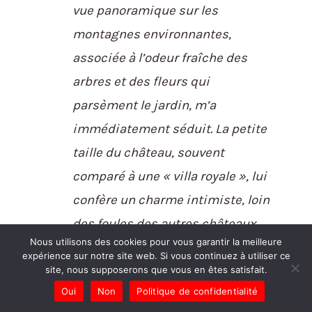
vue panoramique sur les
montagnes environnantes,
associée à l’odeur fraîche des
arbres et des fleurs qui
parsèment le jardin, m’a
immédiatement séduit. La petite
taille du château, souvent
comparé à une « villa royale », lui
confère un charme intimiste, loin
des foules des autres châteaux
Nous utilisons des cookies pour vous garantir la meilleure
bavarois. J’ai ressenti une sorte
expérience sur notre site web. Si vous continuez à utiliser ce
de magie, comme si l’esprit de
site, nous supposerons que vous en êtes satisfait.
Oui
Non
Politique de confidentialité
Louis II de Bavière continuait de