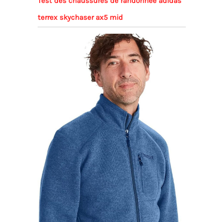
Test des chaussures de randonnée adidas
terrex skychaser ax5 mid