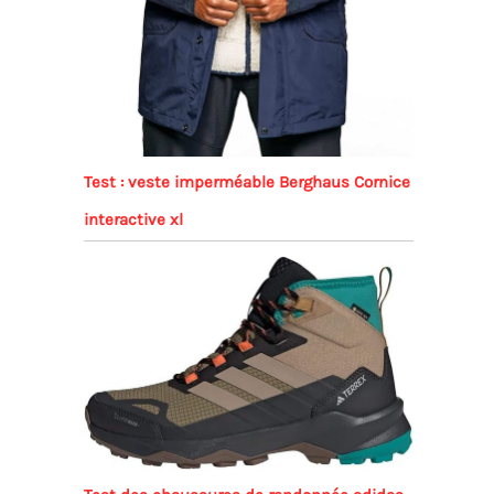
Test : veste imperméable Berghaus Cornice
interactive xl