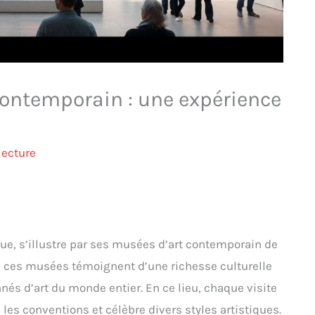
contemporain : une expérience
lecture
ique, s’illustre par ses musées d’art contemporain de
, ces musées témoignent d’une richesse culturelle
nnés d’art du monde entier. En ce lieu, chaque visite
 les conventions et célèbre divers styles artistiques.