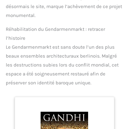
compagnon de route à votre ceinture facilement et
désormais le site, marque l’achèvement de ce projet
en toute sécurité grâce aux poches de ceinture
résistantes. Le sac ferme un bouton en cuir sur le
monumental.
devant pour éviter que votre argent, votre tabac ou
votre téléphone portable ne tombe. Détails : largeur
Réhabilitation du Gendarmenmarkt : retracer
: environ 20 cm - Hauteur : environ 16 cm -
Profondeur : environ 8 cm - Matériau : cuir de
l’histoire
vachette tanné végétal - Contenu de la livraison : un
Le Gendarmenmarkt est sans doute l’un des plus
sac en cuir marron Vendeur : ce sac viking
historique est un produit de qualité de la gamme
beaux ensembles architecturaux berlinois. Malgré
pour les vêtements, accessoires et accessoires
médiévaux de Battle-Merchant.
les destructions subies lors du conflit mondial, cet
espace a été soigneusement restauré afin de
préserver son identité baroque unique.