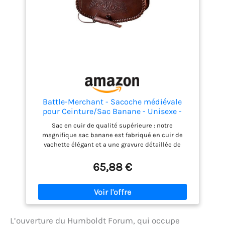
Battle-Merchant - Sacoche médiévale
pour Ceinture/Sac Banane - Unisexe -
Cuir/Motif Marteau de Thor -
Sac en cuir de qualité supérieure : notre
reconstructions
magnifique sac banane est fabriqué en cuir de
historiques/Costume/Carnaval/Style
vachette élégant et a une gravure détaillée de
Viking - Marron
Mjölnir, le marteau de Thor. À l'arrière se trouvent
deux poches de ceinture solides qui garantissent
65,88 €
un transport sûr du sac. Polyvalence : le beau sac
banane pour hommes et femmes est parfait pour
les festivals, le prochain marché médiéval, le
carnaval, les jeux de rôle avec vos amis ou même
les balades de loisirs quotidiennes en ville.
L’ouverture du Humboldt Forum, qui occupe
Pratique et sûr : vous pouvez fixer ce nouveau