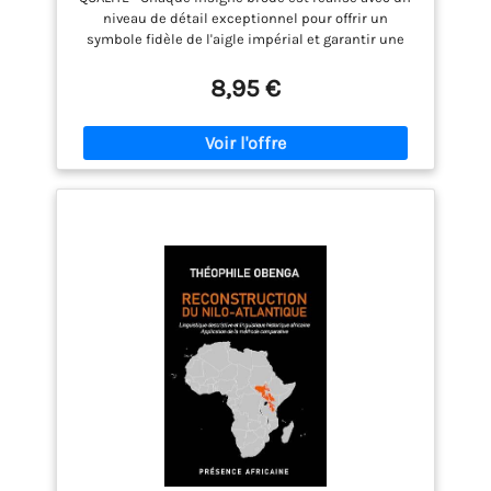
reconstructions historiques
niveau de détail exceptionnel pour offrir un
symbole fidèle de l'aigle impérial et garantir une
durabilité parfaite au fil du temps. GRANDE ARMEE -
Inspiré par l'aigle légendaire de la Grande Armée, ce
8,95 €
blason de Napoléon est conçu pour les
collectionneurs, les passionnés d'histoire militaire
et les amateurs d'objets napoléoniens. HISTOIRE -
Ajoutez une touche authentique à votre tenue grâce
à ce patch d'airsoft, parfait pour les champs
d'airsoft, les costumes du Premier Empire français,
les défilés historiques ou les collections dédiées à
Napoléon. INSTALLATION - Doté d'une fermeture auto-
adhésive solide et d'un support en velours à coudre,
ce patch militaire se fixe et se retire facilement des
vestes, sacs, uniformes, équipements tactiques ou
accessoires textiles. DIMENSIONS - Avec ses
dimensions de 8 cm x 6,4 cm, ce patch a la taille
idéale pour tout équipement.