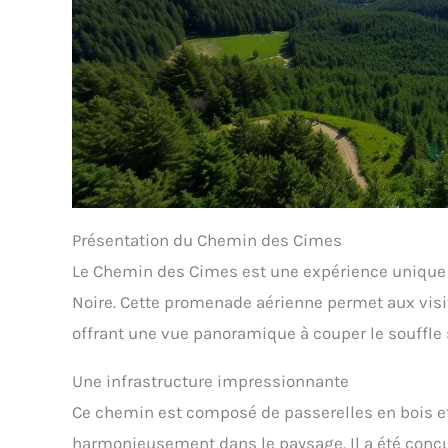
Présentation du Chemin des Cimes
Le Chemin des Cimes est une expérience unique qu
Noire. Cette promenade aérienne permet aux visi
offrant une vue panoramique à couper le souffle
Une infrastructure impressionnante
Ce chemin est composé de passerelles en bois et 
harmonieusement dans le paysage. Il a été conçu