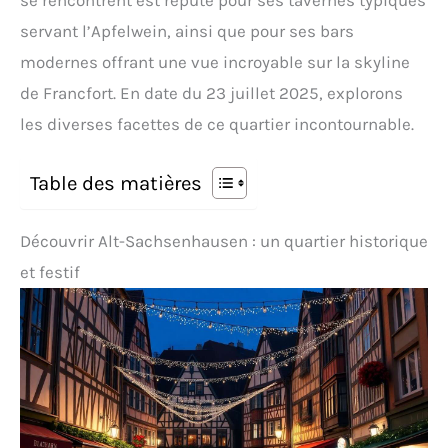
se rencontrent est réputé pour ses tavernes typiques
servant l’Apfelwein, ainsi que pour ses bars
modernes offrant une vue incroyable sur la skyline
de Francfort. En date du 23 juillet 2025, explorons
les diverses facettes de ce quartier incontournable.
Table des matières
Découvrir Alt-Sachsenhausen : un quartier historique
et festif