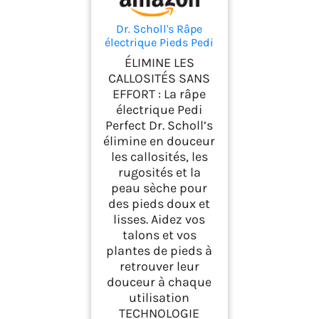
Dr. Scholl's Râpe
électrique Pieds Pedi
Perfect Pro avec 3
ÉLIMINE LES
rouleaux Nano Tech -
CALLOSITÉS SANS
Élimine les callosités
EFFORT : La râpe
pour des pieds doux
électrique Pedi
et beaux - Autonomie
90 minutes -
Perfect Dr. Scholl’s
Rechargeable et
élimine en douceur
Etanche
les callosités, les
rugosités et la
peau sèche pour
des pieds doux et
lisses. Aidez vos
talons et vos
plantes de pieds à
retrouver leur
douceur à chaque
utilisation
TECHNOLOGIE