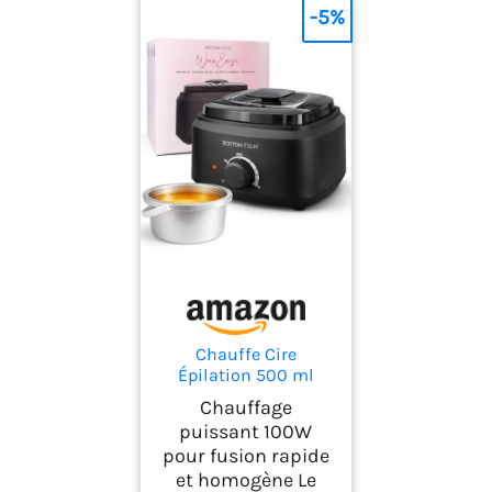
-5%
Chauffe Cire
Épilation 500 ml
100W – Boston Tech
Chauffage
HR101 Appareil à Cire
puissant 100W
Chaude avec Pot
pour fusion rapide
Aluminium Amovible
et homogène Le
et Température