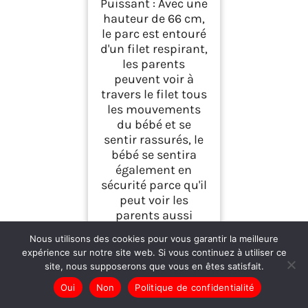
Puissant : Avec une
hauteur de 66 cm,
le parc est entouré
d'un filet respirant,
les parents
peuvent voir à
travers le filet tous
les mouvements
du bébé et se
sentir rassurés, le
bébé se sentira
également en
sécurité parce qu'il
peut voir les
parents aussi
Tranquillité d'esprit
Nous utilisons des cookies pour vous garantir la meilleure
: Le montage et le
expérience sur notre site web. Si vous continuez à utiliser ce
démontage
site, nous supposerons que vous en êtes satisfait.
s'effectuent en
Oui
Non
Politique de confidentialité
quelques minutes,
sans aucun autre