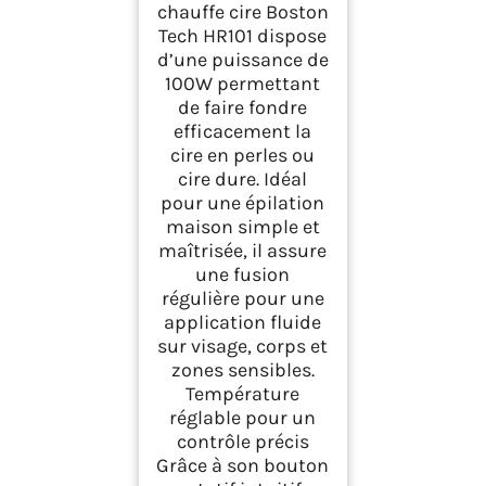
Réglable – Machine
chauffe cire Boston
Épilation Visage,
Tech HR101 dispose
Corps, Maillot
d’une puissance de
100W permettant
de faire fondre
efficacement la
cire en perles ou
cire dure. Idéal
pour une épilation
maison simple et
maîtrisée, il assure
une fusion
régulière pour une
application fluide
sur visage, corps et
zones sensibles.
Température
réglable pour un
contrôle précis
Grâce à son bouton