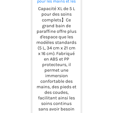
pour les mains et les
pieds Boston
Capacité XL de 5 L
Tech®Appareil à
pour des soins
paraffine pour
complets】Ce
soulager les douleurs
musculaires et
grand bain de
l'arthrite. Grande
paraffine offre plus
capacité de 5 L.
d'espace que les
Contient 900 g de
modèles standards
paraffine et
(5 L, 34 cm x 21 cm
accessoires
x 16 cm). Fabriqué
en ABS et PP
protecteurs, il
permet une
immersion
confortable des
mains, des pieds et
des coudes,
facilitant ainsi les
soins continus
sans avoir besoin